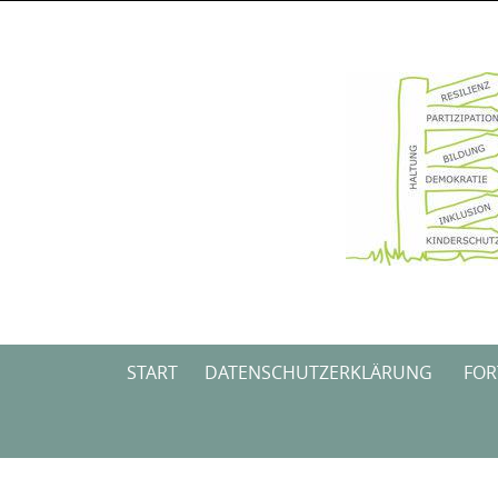
Skip
to
content
Skip
START
DATENSCHUTZERKLÄRUNG
FOR
to
content